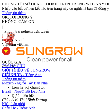
CHÚNG TÔI SỬ DỤNG COOKIE TRÊN TRANG WEB NÀY Đ
Nhấp vào bất cứ liên kết nào trên trang này có nghĩa là bạn đã đồng ý 
Thông tin thêm
OK, TÔI ĐỒNG Ý
KHÔNG, CẢM ƠN
|
Phòng trải nghiệm trực tuyến
|
NGÔN NGỮ
Việt nam-việtnam
QUỐC GIA
TRANG CHỦ
Châu Mỹ
GIỚI THIỆU VỀ SUNGROW
GIẢI PHÁP
CHÚNG TA - Tiếng Anh
Thông tin thêm
Mexico - người Tây Ban Nha
Liên hệ với chúng tôi
Brazil - Người Bồ Đào Nha
Dự án tiêu biểu
Châu Á và Thái Bình Dương
Nhà phân phối
Châu Úc - Tiếng Anh