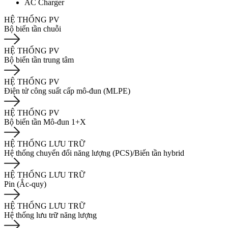
AC Charger
HỆ THỐNG PV
Bộ biến tần chuỗi
HỆ THỐNG PV
Bộ biến tần trung tâm
HỆ THỐNG PV
Điện tử công suất cấp mô-đun (MLPE)
HỆ THỐNG PV
Bộ biến tần Mô-đun 1+X
HỆ THỐNG LƯU TRỮ
Hệ thống chuyển đổi năng lượng (PCS)/Biến tần hybrid
HỆ THỐNG LƯU TRỮ
Pin (Ắc-quy)
HỆ THỐNG LƯU TRỮ
Hệ thống lưu trữ năng lượng