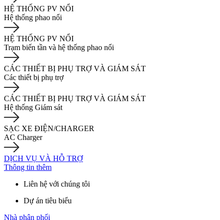
HỆ THỐNG PV NỔI
Hệ thống phao nổi
HỆ THỐNG PV NỔI
Trạm biến tần và hệ thống phao nổi
CÁC THIẾT BỊ PHỤ TRỢ VÀ GIÁM SÁT
Các thiết bị phụ trợ
CÁC THIẾT BỊ PHỤ TRỢ VÀ GIÁM SÁT
Hệ thống Giám sát
SẠC XE ĐIỆN/CHARGER
AC Charger
DỊCH VỤ VÀ HỖ TRỢ
Thông tin thêm
Liên hệ với chúng tôi
Dự án tiêu biểu
Nhà phân phối