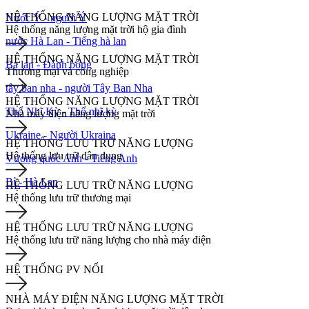
HỆ THỐNG NĂNG LƯỢNG MẶT TRỜI
Nước Ý - người Ý
Hệ thống năng lượng mặt trời hộ gia đình
nước Hà Lan - Tiếng hà lan
HỆ THỐNG NĂNG LƯỢNG MẶT TRỜI
Ba lan - Đánh bóng
Thương mại và công nghiệp
tây ban nha - người Tây Ban Nha
HỆ THỐNG NĂNG LƯỢNG MẶT TRỜI
Thổ Nhĩ Kỳ - Thổ nhĩ kỳ
Nhà máy điện năng lượng mặt trời
Ukraine - Người Ukraina
HỆ THỐNG LƯU TRỮ NĂNG LƯỢNG
Hệ thống lưu trữ dân dụng
Vương quốc Anh - Tiếng Anh
Bỉ - Hà Lan
HỆ THỐNG LƯU TRỮ NĂNG LƯỢNG
Hệ thống lưu trữ thương mại
HỆ THỐNG LƯU TRỮ NĂNG LƯỢNG
Hệ thống lưu trữ năng lượng cho nhà máy điện
HỆ THỐNG PV NỔI
NHÀ MÁY ĐIỆN NĂNG LƯỢNG MẶT TRỜI