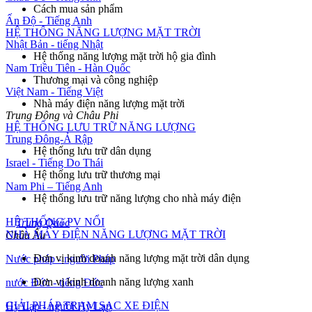
Cách mua sản phẩm
Ấn Độ - Tiếng Anh
HỆ THỐNG NĂNG LƯỢNG MẶT TRỜI
Nhật Bản - tiếng Nhật
Hệ thống năng lượng mặt trời hộ gia đình
Nam Triều Tiên - Hàn Quốc
Thương mại và công nghiệp
Việt Nam - Tiếng Việt
Nhà máy điện năng lượng mặt trời
Trung Đông và Châu Phi
HỆ THỐNG LƯU TRỮ NĂNG LƯỢNG
Trung Đông-Ả Rập
Hệ thống lưu trữ dân dụng
Israel - Tiếng Do Thái
Hệ thống lưu trữ thương mại
Nam Phi – Tiếng Anh
Hệ thống lưu trữ năng lượng cho nhà máy điện
Toàn cầu
HỆ THỐNG PV NỔI
Trung Quốc
NHÀ MÁY ĐIỆN NĂNG LƯỢNG MẶT TRỜI
Châu Âu
Đơn vị kinh doanh năng lượng mặt trời dân dụng
Nước pháp - người Pháp
Đơn vị kinh doanh năng lượng xanh
nước Đức - tiếng Đức
GIẢI PHÁP TRẠM SẠC XE ĐIỆN
Hy Lạp - người Hy Lạp