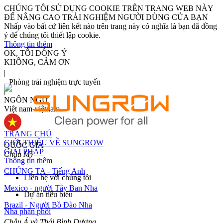
CHÚNG TÔI SỬ DỤNG COOKIE TRÊN TRANG WEB NÀY
ĐỂ NÂNG CAO TRẢI NGHIỆM NGƯỜI DÙNG CỦA BẠN
Nhấp vào bất cứ liên kết nào trên trang này có nghĩa là bạn đã đồng
ý để chúng tôi thiết lập cookie.
Thông tin thêm
OK, TÔI ĐỒNG Ý
KHÔNG, CẢM ƠN
|
Phòng trải nghiệm trực tuyến
|
NGÔN NGỮ
Việt nam-việtnam
TRANG CHỦ
GIỚI THIỆU VỀ SUNGROW
QUỐC GIA
GIẢI PHÁP
Châu Mỹ
Thông tin thêm
CHÚNG TA - Tiếng Anh
Liên hệ với chúng tôi
Mexico - người Tây Ban Nha
Dự án tiêu biểu
Brazil - Người Bồ Đào Nha
Nhà phân phối
Châu Á và Thái Bình Dương