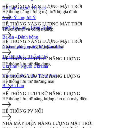
HỆ THỐNG NĂNG LƯỢNG MẶT TRỜI
Hy Lạp - người Hy Lạp
Hệ thống năng lượng mặt trời hộ gia đình
Nước Ý - người Ý
HỆ THỐNG NĂNG LƯỢNG MẶT TRỜI
nước Hà Lan - Tiếng hà lan
Thương mại và công nghiệp
Ba lan - Đánh bóng
HỆ THỐNG NĂNG LƯỢNG MẶT TRỜI
Nhà máy điện năng lượng mặt trời
tây ban nha - người Tây Ban Nha
Thổ Nhĩ Kỳ - Thổ nhĩ kỳ
HỆ THỐNG LƯU TRỮ NĂNG LƯỢNG
Hệ thống lưu trữ dân dụng
Ukraine - Người Ukraina
Vương quốc Anh - Tiếng Anh
HỆ THỐNG LƯU TRỮ NĂNG LƯỢNG
Hệ thống lưu trữ thương mại
Bỉ - Hà Lan
HỆ THỐNG LƯU TRỮ NĂNG LƯỢNG
Hệ thống lưu trữ năng lượng cho nhà máy điện
HỆ THỐNG PV NỔI
NHÀ MÁY ĐIỆN NĂNG LƯỢNG MẶT TRỜI