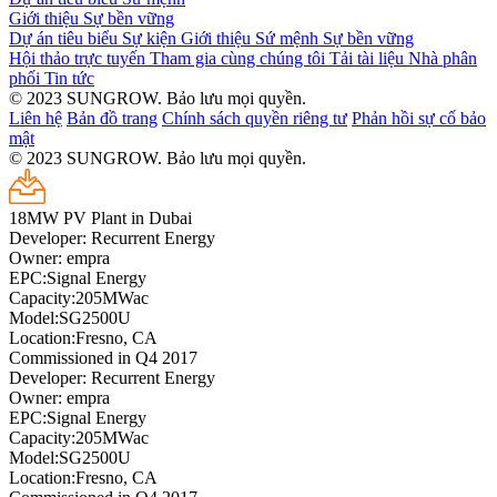
Giới thiệu
Sự bền vững
Dự án tiêu biểu
Sự kiện
Giới thiệu
Sứ mệnh
Sự bền vững
Hội thảo trực tuyến
Tham gia cùng chúng tôi
Tải tài liệu
Nhà phân
phối
Tin tức
© 2023 SUNGROW. Bảo lưu mọi quyền.
Liên hệ
Bản đồ trang
Chính sách quyền riêng tư
Phản hồi sự cố bảo
mật
© 2023 SUNGROW. Bảo lưu mọi quyền.
18MW PV Plant in Dubai
Developer: Recurrent Energy
Owner: empra
EPC:Signal Energy
Capacity:205MWac
Model:SG2500U
Location:Fresno, CA
Commissioned in Q4 2017
Developer: Recurrent Energy
Owner: empra
EPC:Signal Energy
Capacity:205MWac
Model:SG2500U
Location:Fresno, CA