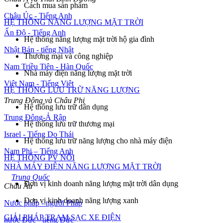
Cách mua sản phẩm
Châu Úc - Tiếng Anh
HỆ THỐNG NĂNG LƯỢNG MẶT TRỜI
Ấn Độ - Tiếng Anh
Hệ thống năng lượng mặt trời hộ gia đình
Nhật Bản - tiếng Nhật
Thương mại và công nghiệp
Nam Triều Tiên - Hàn Quốc
Nhà máy điện năng lượng mặt trời
Việt Nam - Tiếng Việt
HỆ THỐNG LƯU TRỮ NĂNG LƯỢNG
Trung Đông và Châu Phi
Hệ thống lưu trữ dân dụng
Trung Đông-Ả Rập
Hệ thống lưu trữ thương mại
Israel - Tiếng Do Thái
Hệ thống lưu trữ năng lượng cho nhà máy điện
Nam Phi – Tiếng Anh
HỆ THỐNG PV NỔI
NHÀ MÁY ĐIỆN NĂNG LƯỢNG MẶT TRỜI
Toàn cầu
Trung Quốc
Đơn vị kinh doanh năng lượng mặt trời dân dụng
Châu Âu
Đơn vị kinh doanh năng lượng xanh
Nước pháp - người Pháp
GIẢI PHÁP TRẠM SẠC XE ĐIỆN
nước Đức - tiếng Đức