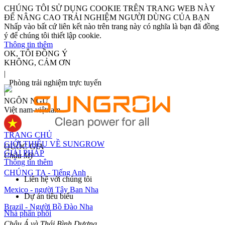
CHÚNG TÔI SỬ DỤNG COOKIE TRÊN TRANG WEB NÀY
ĐỂ NÂNG CAO TRẢI NGHIỆM NGƯỜI DÙNG CỦA BẠN
Nhấp vào bất cứ liên kết nào trên trang này có nghĩa là bạn đã đồng
ý để chúng tôi thiết lập cookie.
Thông tin thêm
OK, TÔI ĐỒNG Ý
KHÔNG, CẢM ƠN
|
Phòng trải nghiệm trực tuyến
|
NGÔN NGỮ
Việt nam-việtnam
TRANG CHỦ
GIỚI THIỆU VỀ SUNGROW
QUỐC GIA
GIẢI PHÁP
Châu Mỹ
Thông tin thêm
CHÚNG TA - Tiếng Anh
Liên hệ với chúng tôi
Mexico - người Tây Ban Nha
Dự án tiêu biểu
Brazil - Người Bồ Đào Nha
Nhà phân phối
Châu Á và Thái Bình Dương