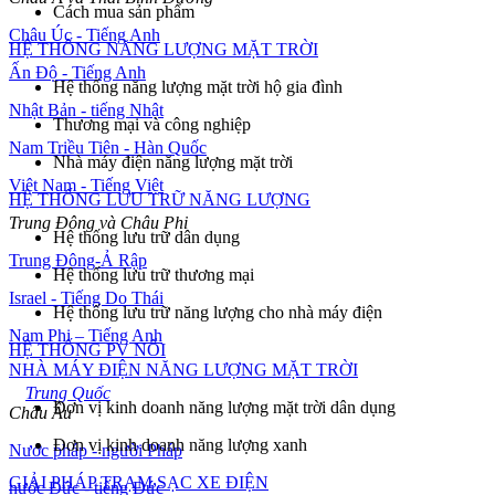
Cách mua sản phẩm
Châu Úc - Tiếng Anh
HỆ THỐNG NĂNG LƯỢNG MẶT TRỜI
Ấn Độ - Tiếng Anh
Hệ thống năng lượng mặt trời hộ gia đình
Nhật Bản - tiếng Nhật
Thương mại và công nghiệp
Nam Triều Tiên - Hàn Quốc
Nhà máy điện năng lượng mặt trời
Việt Nam - Tiếng Việt
HỆ THỐNG LƯU TRỮ NĂNG LƯỢNG
Trung Đông và Châu Phi
Hệ thống lưu trữ dân dụng
Trung Đông-Ả Rập
Hệ thống lưu trữ thương mại
Israel - Tiếng Do Thái
Hệ thống lưu trữ năng lượng cho nhà máy điện
Nam Phi – Tiếng Anh
HỆ THỐNG PV NỔI
NHÀ MÁY ĐIỆN NĂNG LƯỢNG MẶT TRỜI
Toàn cầu
Trung Quốc
Đơn vị kinh doanh năng lượng mặt trời dân dụng
Châu Âu
Đơn vị kinh doanh năng lượng xanh
Nước pháp - người Pháp
GIẢI PHÁP TRẠM SẠC XE ĐIỆN
nước Đức - tiếng Đức