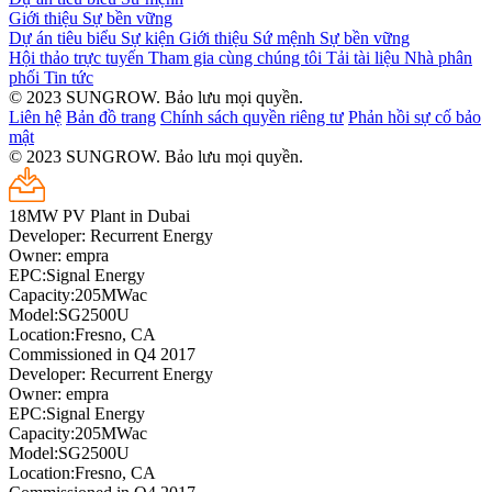
Giới thiệu
Sự bền vững
Dự án tiêu biểu
Sự kiện
Giới thiệu
Sứ mệnh
Sự bền vững
Hội thảo trực tuyến
Tham gia cùng chúng tôi
Tải tài liệu
Nhà phân
phối
Tin tức
© 2023 SUNGROW. Bảo lưu mọi quyền.
Liên hệ
Bản đồ trang
Chính sách quyền riêng tư
Phản hồi sự cố bảo
mật
© 2023 SUNGROW. Bảo lưu mọi quyền.
18MW PV Plant in Dubai
Developer: Recurrent Energy
Owner: empra
EPC:Signal Energy
Capacity:205MWac
Model:SG2500U
Location:Fresno, CA
Commissioned in Q4 2017
Developer: Recurrent Energy
Owner: empra
EPC:Signal Energy
Capacity:205MWac
Model:SG2500U
Location:Fresno, CA