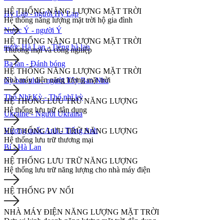
HỆ THỐNG NĂNG LƯỢNG MẶT TRỜI
Hy Lạp - người Hy Lạp
Hệ thống năng lượng mặt trời hộ gia đình
Nước Ý - người Ý
HỆ THỐNG NĂNG LƯỢNG MẶT TRỜI
nước Hà Lan - Tiếng hà lan
Thương mại và công nghiệp
Ba lan - Đánh bóng
HỆ THỐNG NĂNG LƯỢNG MẶT TRỜI
Nhà máy điện năng lượng mặt trời
tây ban nha - người Tây Ban Nha
Thổ Nhĩ Kỳ - Thổ nhĩ kỳ
HỆ THỐNG LƯU TRỮ NĂNG LƯỢNG
Hệ thống lưu trữ dân dụng
Ukraine - Người Ukraina
Vương quốc Anh - Tiếng Anh
HỆ THỐNG LƯU TRỮ NĂNG LƯỢNG
Hệ thống lưu trữ thương mại
Bỉ - Hà Lan
HỆ THỐNG LƯU TRỮ NĂNG LƯỢNG
Hệ thống lưu trữ năng lượng cho nhà máy điện
HỆ THỐNG PV NỔI
NHÀ MÁY ĐIỆN NĂNG LƯỢNG MẶT TRỜI