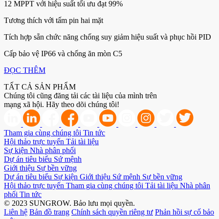
12 MPPT với hiệu suất tối ưu đạt 99%
Tương thích với tấm pin hai mặt
Tích hợp sẵn chức năng chống suy giảm hiệu suất và phục hồi PID
Cấp bảo vệ IP66 và chống ăn mòn C5
ĐỌC THÊM
TẤT CẢ SẢN PHẨM
Chúng tôi cũng đăng tải các tài liệu của mình trên
mạng xã hội. Hãy theo dõi chúng tôi!
Tham gia cùng chúng tôi
Tin tức
Hội thảo trực tuyến
Tải tài liệu
Sự kiện
Nhà phân phối
Dự án tiêu biểu
Sứ mệnh
Giới thiệu
Sự bền vững
Dự án tiêu biểu
Sự kiện
Giới thiệu
Sứ mệnh
Sự bền vững
Hội thảo trực tuyến
Tham gia cùng chúng tôi
Tải tài liệu
Nhà phân
phối
Tin tức
© 2023 SUNGROW. Bảo lưu mọi quyền.
Liên hệ
Bản đồ trang
Chính sách quyền riêng tư
Phản hồi sự cố bảo