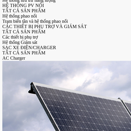
Hệ thống lưu trữ năng lượng
HỆ THỐNG PV NỔI
TẤT CẢ SẢN PHẨM
Hệ thống phao nổi
Trạm biến tần và hệ thống phao nổi
CÁC THIẾT BỊ PHỤ TRỢ VÀ GIÁM SÁT
TẤT CẢ SẢN PHẨM
Các thiết bị phụ trợ
Hệ thống Giám sát
SẠC XE ĐIỆN/CHARGER
TẤT CẢ SẢN PHẨM
AC Charger