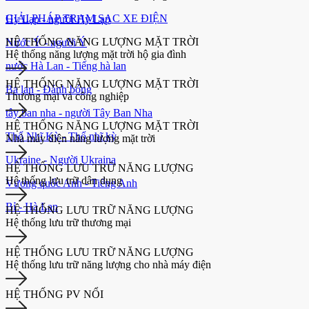
GIẢI PHÁP TRẠM SẠC XE ĐIỆN
Hy Lạp - người Hy Lạp
HỆ THỐNG NĂNG LƯỢNG MẶT TRỜI
Nước Ý - người Ý
Hệ thống năng lượng mặt trời hộ gia đình
nước Hà Lan - Tiếng hà lan
HỆ THỐNG NĂNG LƯỢNG MẶT TRỜI
Ba lan - Đánh bóng
Thương mại và công nghiệp
tây ban nha - người Tây Ban Nha
HỆ THỐNG NĂNG LƯỢNG MẶT TRỜI
Thổ Nhĩ Kỳ - Thổ nhĩ kỳ
Nhà máy điện năng lượng mặt trời
Ukraine - Người Ukraina
HỆ THỐNG LƯU TRỮ NĂNG LƯỢNG
Hệ thống lưu trữ dân dụng
Vương quốc Anh - Tiếng Anh
Bỉ - Hà Lan
HỆ THỐNG LƯU TRỮ NĂNG LƯỢNG
Hệ thống lưu trữ thương mại
HỆ THỐNG LƯU TRỮ NĂNG LƯỢNG
Hệ thống lưu trữ năng lượng cho nhà máy điện
HỆ THỐNG PV NỔI