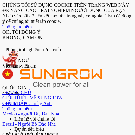
CHÚNG TÔI SỬ DỤNG COOKIE TRÊN TRANG WEB NÀY
ĐỂ NÂNG CAO TRẢI NGHIỆM NGƯỜI DÙNG CỦA BẠN
Nhấp vào bất cứ liên kết nào trên trang này có nghĩa là bạn đã đồng
ý để chúng tôi thiết lập cookie.
Thông tin thêm
OK, TÔI ĐỒNG Ý
KHÔNG, CẢM ƠN
|
Phòng trải nghiệm trực tuyến
|
NGÔN NGỮ
Việt nam-việtnam
QUỐC GIA
TRANG CHỦ
Châu Mỹ
GIỚI THIỆU VỀ SUNGROW
GIẢI PHÁP
CHÚNG TA - Tiếng Anh
Thông tin thêm
Mexico - người Tây Ban Nha
Liên hệ với chúng tôi
Brazil - Người Bồ Đào Nha
Dự án tiêu biểu
Châu Á và Thái Bình Dương