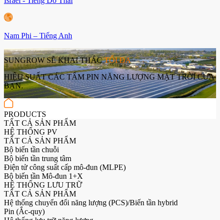
Israel - Tiếng Do Thái
Nam Phi – Tiếng Anh
SUNGROW SẼ KHAI THÁC
TỐI ĐA
HIỆU SUẤT CÁC TẤM PIN NĂNG LƯỢNG MẶT TRỜI CỦA
BẠN.
PRODUCTS
TẤT CẢ SẢN PHẨM
HỆ THỐNG PV
TẤT CẢ SẢN PHẨM
Bộ biến tần chuỗi
Bộ biến tần trung tâm
Điện tử công suất cấp mô-đun (MLPE)
Bộ biến tần Mô-đun 1+X
HỆ THỐNG LƯU TRỮ
TẤT CẢ SẢN PHẨM
Hệ thống chuyển đổi năng lượng (PCS)/Biến tần hybrid
Pin (Ắc-quy)