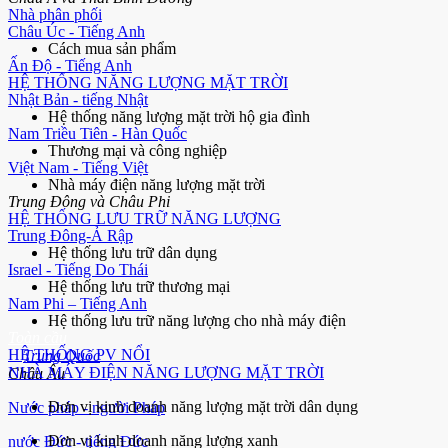
Nhà phân phối
Châu Úc - Tiếng Anh
Cách mua sản phẩm
Ấn Độ - Tiếng Anh
HỆ THỐNG NĂNG LƯỢNG MẶT TRỜI
Nhật Bản - tiếng Nhật
Hệ thống năng lượng mặt trời hộ gia đình
Nam Triều Tiên - Hàn Quốc
Thương mại và công nghiệp
Việt Nam - Tiếng Việt
Nhà máy điện năng lượng mặt trời
Trung Đông và Châu Phi
HỆ THỐNG LƯU TRỮ NĂNG LƯỢNG
Trung Đông-Ả Rập
Hệ thống lưu trữ dân dụng
Israel - Tiếng Do Thái
Hệ thống lưu trữ thương mại
Nam Phi – Tiếng Anh
Hệ thống lưu trữ năng lượng cho nhà máy điện
Toàn cầu
HỆ THỐNG PV NỔI
Trung Quốc
NHÀ MÁY ĐIỆN NĂNG LƯỢNG MẶT TRỜI
Châu Âu
Đơn vị kinh doanh năng lượng mặt trời dân dụng
Nước pháp - người Pháp
Đơn vị kinh doanh năng lượng xanh
nước Đức - tiếng Đức